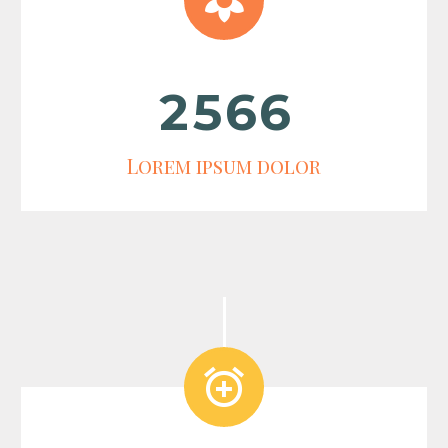


2
5
6
6
Lorem ipsum dolor

