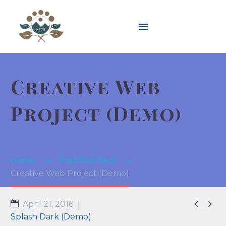
Creative Web
Project (Demo)
Home
Portfolio Item
Creative Web Project (Demo)


April 21, 2016
Splash Dark (Demo)