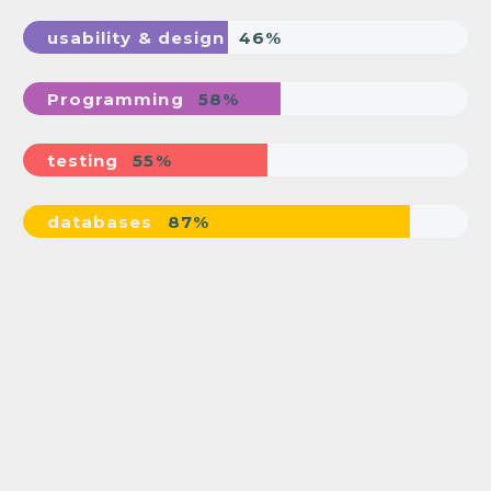
usability & design
46%
Programming
58%
testing
55%
databases
87%