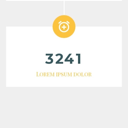


3
2
4
1
Lorem ipsum dolor