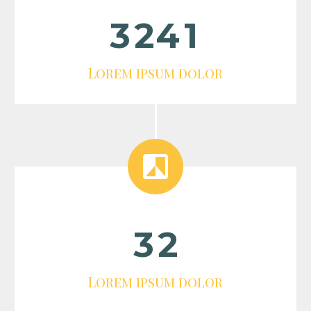
3
2
4
1
Lorem ipsum dolor


3
2
Lorem ipsum dolor