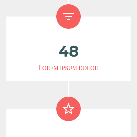


4
8
Lorem ipsum dolor

