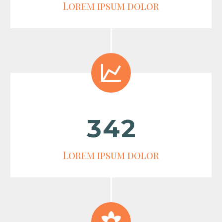
Lorem ipsum dolor


3
4
2
Lorem ipsum dolor