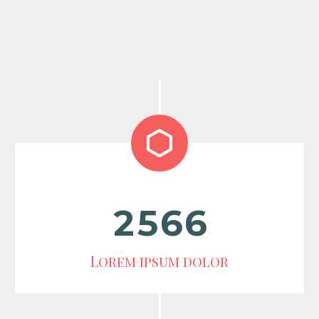


2
5
6
6
Lorem ipsum dolor