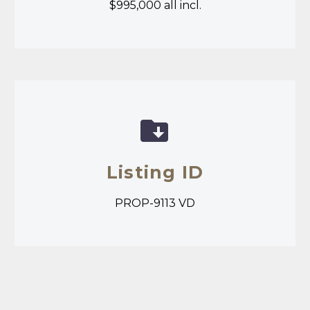
$995,000 all incl.


Listing ID
PROP-9113 VD